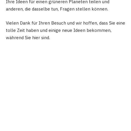
Ihre Ideen für einen grüneren Planeten teilen und
anderen, die dasselbe tun, Fragen stellen können.
Vielen Dank für Ihren Besuch und wir hoffen, dass Sie eine
tolle Zeit haben und einige neue Ideen bekommen,
während Sie hier sind.
Facebook
Twitter
Pinterest
LinkedIn
WhatsApp
Reddit
Emai
PREVIOUS ARTICLE
NEXT ARTICLE
OFRF gibt dem National
Achtung an alle
Organic Standards Board
Landwirte: Seien Sie in der
die National Organic
US-Landwirtschaftspolitik
Research Agenda 2022
vertreten, indem Sie an
vor
der
Landwirtschaftszählung