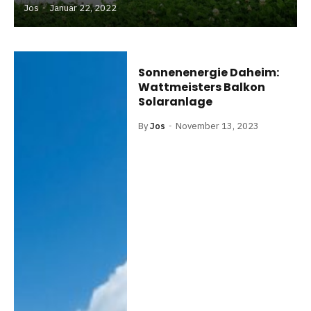
Jos
Januar 22, 2022
Sonnenenergie Daheim:
Wattmeisters Balkon
Solaranlage
By
Jos
November 13, 2023