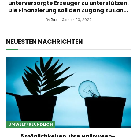
unterversorgte Erzeuger zu unterstützen:
Die Finanzierung soll den Zugang zu Land,
Kapital und Märkten verbessern und die
By
Jos
Januar 20, 2022
nächste Generation landwirtschaftlicher
Fachkräfte ausbilden
NEUESTEN NACHRICHTEN
UMWELTFREUNDLICH
5 Möglichkeiten, Ihre Halloween-